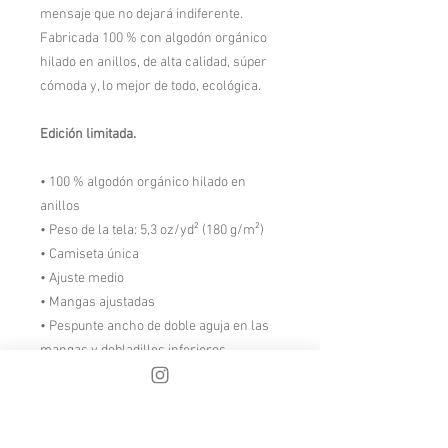
mensaje que no dejará indiferente.
Fabricada 100 % con algodón orgánico
hilado en anillos, de alta calidad, súper
cómoda y, lo mejor de todo, ecológica.
Edición limitada.
• 100 % algodón orgánico hilado en
anillos
• Peso de la tela: 5,3 oz/yd² (180 g/m²)
• Camiseta única
• Ajuste medio
• Mangas ajustadas
• Pespunte ancho de doble aguja en las
mangas y dobladillos inferiores
• Cinta para el cuello del mismo tejido
(interior, parte posterior del cuello)
• Producto en blanco