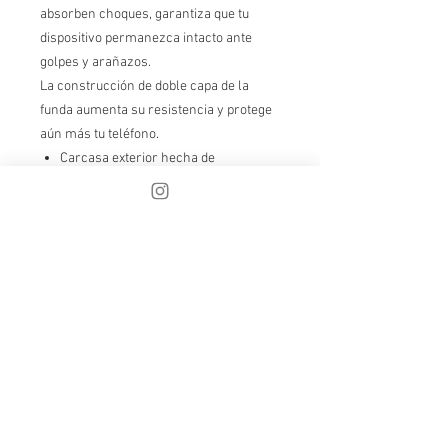
absorben choques, garantiza que tu
dispositivo permanezca intacto ante
golpes y arañazos.
La construcción de doble capa de la
funda aumenta su resistencia y protege
aún más tu teléfono.
Carcasa exterior hecha de
Policarbonato (PC)
Forro interior de Poliuretano
Termoplástico (TPU)
Puertos perfectamente alineados
para un fácil acceso
Compatible con la carga inalámbrica
Aviso Importante: Este producto solo
puede ser comprado en los Estados
Unidos, Canadá, Europa, el Reino Unido,
Australia y Nueva Zelanda. Si tu
dirección de entrega está fuera de estas